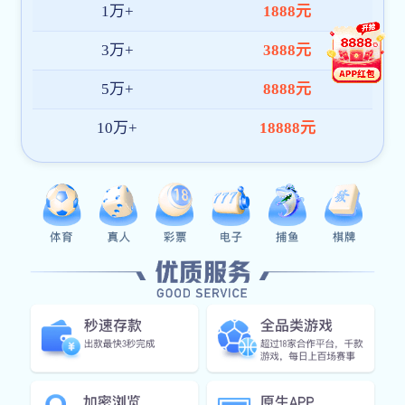
数据合规卓越平台
平台顺利通过 GDPR 与 ISO 多项认证，建立技术安全新标
准。
用户满意度大奖