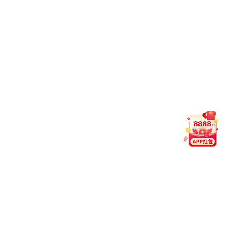
弗拉格18岁达成生涯第200分历史上仅有詹姆斯科比麦
迪做到过
2026-07-09
40 次阅读