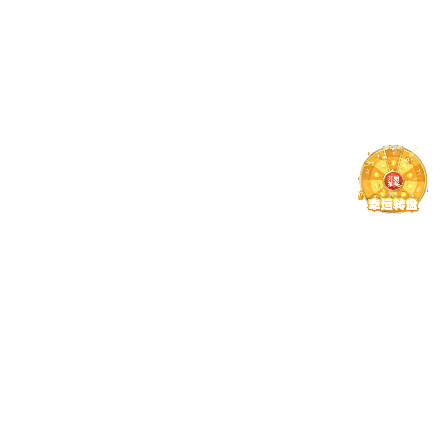
德甲球队身价排行榜拜仁遥遥领先多特蒙德紧随其后
2026-07-19
30 次阅读
字母哥无奈感叹队友表现不佳特纳罗林斯小波特外线投
篮惨淡