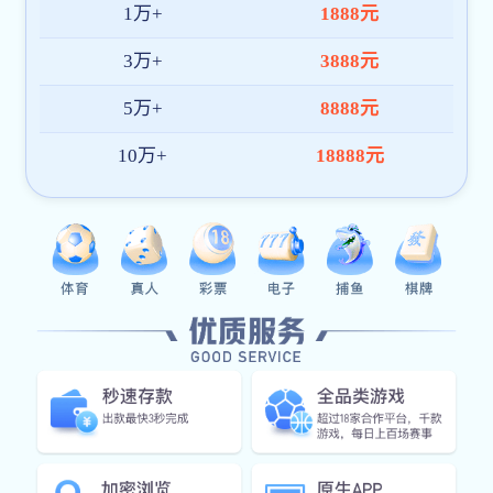
基德透露浓眉全力以赴渴望复出期待七到十天内重返赛
场
2026-08-07
10 次阅读
马威谈防守经验称与恩比德未交手但约基奇依然表现出
色
2026-08-06
14 次阅读