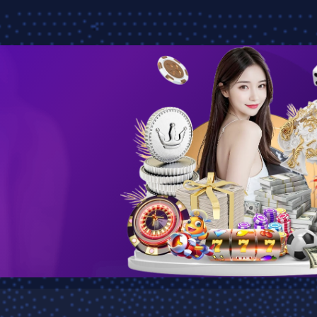
App
关于我们
体育动态
体育盛事
门体育项目。
容实时更新
。