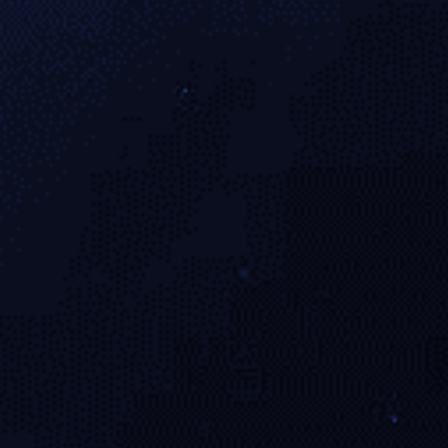
养。只有通过全方位措
下一篇：
阿门在申京病中挣扎亚当斯场均35