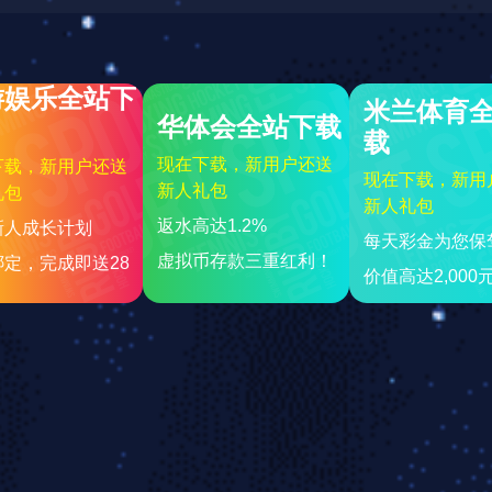
的挑战与应对方案。
尔受伤的直接影响
场的重要一员，他在比赛中的表现一直备受赞誉。他不仅具备出
在他受伤后，球队失去了关键组织者，这直接导致了进攻端的不
丰富的大赛经验，他在关键时刻能够稳定军心，为队友提供支持
面临更大的压力，他们需要承担起更多责任来弥补他的空缺。
，本坦库尔的位置和角色难以被其他球员完全替代。这使得教练
夺联赛积分的热刺来说，无疑是一大挑战。
场球员状况分析
，热刺现有中场球员面临着巨大的压力。目前队内一些年轻球员
定性尚待提高。此外，中场深度不足也使得教练在排兵布阵时受