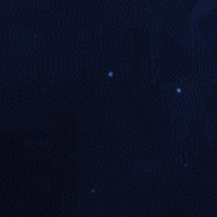
2.
恩德里克身边人对阿隆索不满球员渴望租借
2026-06-07
3.
小丹尼斯史密斯加盟热火G联盟球队开启新
2026-04-09
4.
马德兴期待U17国足重返世少赛与强队交锋
2026-04-15
5.
姆巴佩年度进球追赶C罗莱万梅西91球高不
2026-05-30
6.
三分球得分占比分析勇士领跑联盟绿军黄蜂
2026-06-05
7.
本坦库尔重伤热刺中场危机加剧或将引援补
2026-07-04